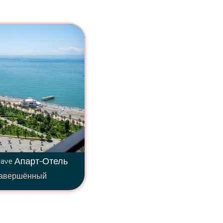
ave Апарт-Отель
авершённый