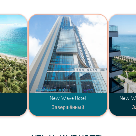
New Wave Hotel
New W
Завершённый
З