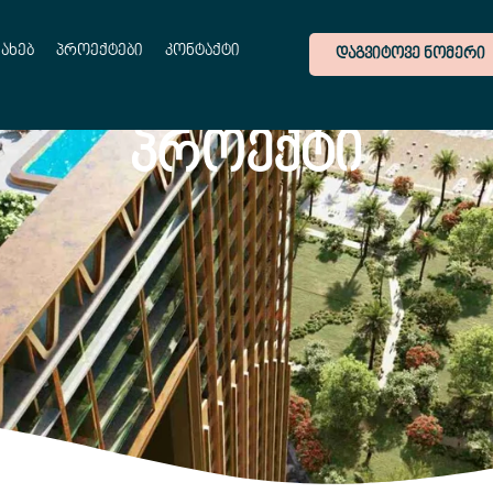
სახებ
პროექტები
კონტაქტი
ᲓᲐᲒᲕᲘᲢᲝᲕᲔ ᲜᲝᲛᲔᲠᲘ
ᲞᲠᲝᲔᲥᲢᲘ