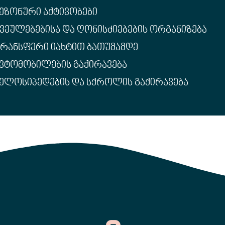
ᲔᲖᲝᲜᲣᲠᲘ ᲐᲥᲢᲘᲕᲝᲑᲔᲑᲘ
ᲕᲔᲣᲚᲔᲑᲔᲑᲘᲡᲐ ᲓᲐ ᲦᲝᲜᲘᲡᲫᲘᲔᲑᲔᲑᲘᲡ ᲝᲠᲒᲐᲜᲘᲖᲔᲑᲐ
ᲠᲐᲜᲡᲤᲔᲠᲘ ᲘᲐᲮᲢᲘᲗ ᲑᲐᲗᲣᲛᲐᲛᲓᲔ
ᲕᲢᲝᲛᲝᲑᲘᲚᲔᲑᲘᲡ ᲒᲐᲥᲘᲠᲐᲕᲔᲑᲐ
ᲔᲚᲝᲡᲘᲞᲔᲓᲔᲑᲘᲡ ᲓᲐ ᲡᲥᲠᲝᲚᲘᲡ ᲒᲐᲥᲘᲠᲐᲕᲔᲑᲐ