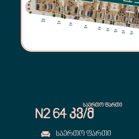
ᲡᲐᲔᲠᲗᲝ ᲤᲐᲠᲗᲘ
N2 64 ᲙᲕ/Მ
ᲡᲐᲔᲠᲗᲝ ᲤᲐᲠᲗᲘ