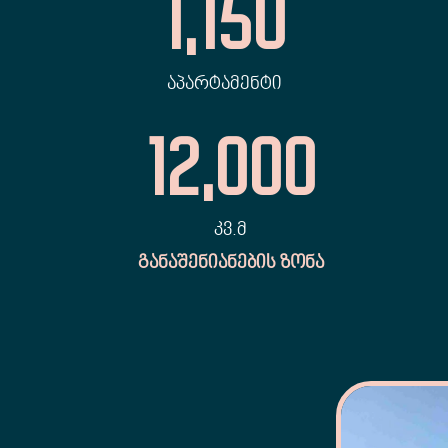
1,150
ᲐᲞᲐᲠᲢᲐᲛᲔᲜᲢᲘ
12,000
ᲙᲕ.Მ
ᲒᲐᲜᲐᲨᲔᲜᲘᲐᲜᲔᲑᲘᲡ ᲖᲝᲜᲐ