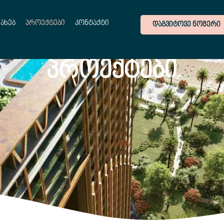
სახებ
პროექტები
კონტაქტი
ᲓᲐᲒᲕᲘᲢᲝᲕᲔ ᲜᲝᲛᲔᲠᲘ
ᲞᲠᲝᲔᲥᲢᲔᲑᲘ