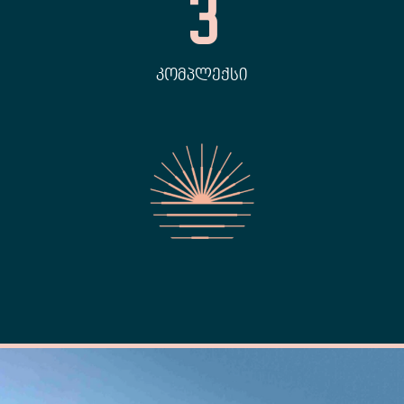
3
ᲙᲝᲛᲞᲚᲔᲥᲡᲘ