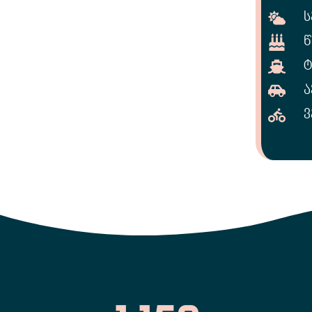
Ს
Წ
Ტ
Ა
Ვ