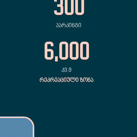
300
ᲞᲐᲠᲙᲘᲜᲒᲘ
6,000
ᲙᲕ.Მ
ᲠᲔᲙᲠᲔᲐᲪᲘᲣᲚᲘ ᲖᲝᲜᲐ